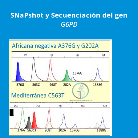
SNaPshot y Secuenciación del gen
G6PD