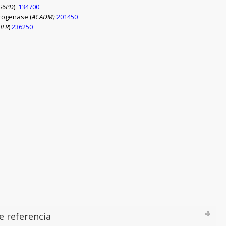
G6PD
)
134700
rogenase (
ACADM)
201450
HFR
)
236250
e referencia