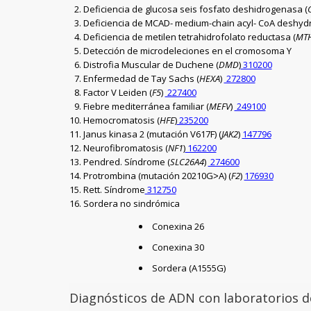
Deficiencia de glucosa seis fosfato deshidrogenasa (
Deficiencia de MCAD- medium-chain acyl- CoA deshyd
Deficiencia de metilen tetrahidrofolato reductasa (
MT
Detección de microdeleciones en el cromosoma Y
Distrofia Muscular de Duchene (
DMD
)
310200
Enfermedad de Tay Sachs (
HEXA
)
272800
Factor V Leiden (
F5
)
227400
Fiebre mediterránea familiar (
MEFV
)
249100
Hemocromatosis (
HFE
)
235200
Janus kinasa 2 (mutación V617F) (
JAK2
)
147796
Neurofibromatosis (
NF1
)
162200
Pendred. Síndrome (
SLC26A4
)
274600
Protrombina (mutación 20210G˃A) (
F2
)
176930
Rett. Síndrome
312750
Sordera no sindrómica
Conexina 26
Conexina 30
Sordera (A1555G)
Diagnósticos de ADN con laboratorios d