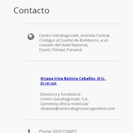
Contacto
Centro Gendiagnostik, Avenida Central,
Contiguo al Cuartel de Bomberos, a un
costado del Hotel Nacional,
David, Chiriquí, Panamá
Oriana Irina Batista Ceballos,
M.Sc.,
Dr.rer.nat.
Directora y fundadora
Centro Gendiagnostik, S.A.
Genetista clínica molecular
obatista@centrodiagnosticogenetico.com
Phone:
(507)-7742871